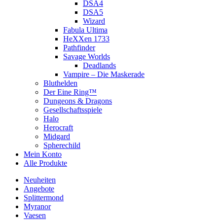
DSA4
DSA5
Wizard
Fabula Ultima
HeXXen 1733
Pathfinder
Savage Worlds
Deadlands
Vampire – Die Maskerade
Bluthelden
Der Eine Ring™
Dungeons & Dragons
Gesellschaftsspiele
Halo
Herocraft
Midgard
Spherechild
Mein Konto
Alle Produkte
Neuheiten
Angebote
Splittermond
Myranor
Vaesen