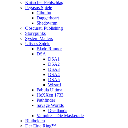
Kritischer Fehlschlag
Pegasus Spiele
Cthulhu
Daggerheart
Shadowrun
Obscurati Publishing
Storypunks
System Matters
Ulisses Spiele
Blade Runner
DSA
DSA1
DSA2
DSA3
DSA4
DSA5
Wizard
Fabula Ultima
HeXXen 1733
Pathfinder
Savage Worlds
Deadlands
Vampire – Die Maskerade
Bluthelden
Der Eine Ring™