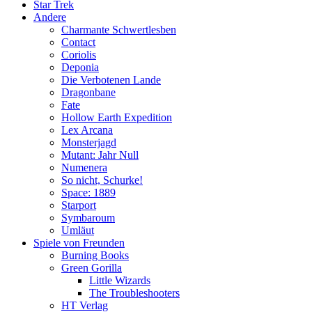
Star Trek
Andere
Charmante Schwertlesben
Contact
Coriolis
Deponia
Die Verbotenen Lande
Dragonbane
Fate
Hollow Earth Expedition
Lex Arcana
Monsterjagd
Mutant: Jahr Null
Numenera
So nicht, Schurke!
Space: 1889
Starport
Symbaroum
Umläut
Spiele von Freunden
Burning Books
Green Gorilla
Little Wizards
The Troubleshooters
HT Verlag