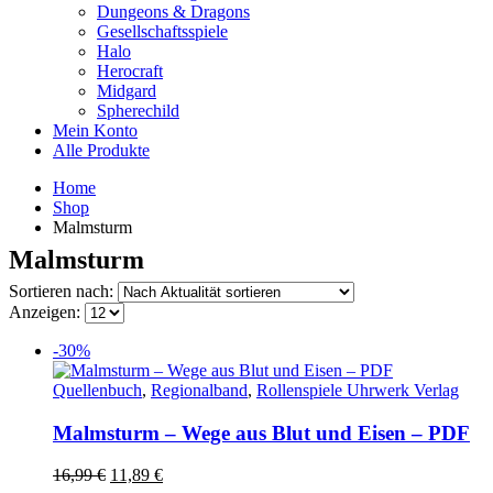
Dungeons & Dragons
Gesellschaftsspiele
Halo
Herocraft
Midgard
Spherechild
Mein Konto
Alle Produkte
Home
Shop
Malmsturm
Malmsturm
Sortieren nach:
Anzeigen:
-30%
Quellenbuch
,
Regionalband
,
Rollenspiele Uhrwerk Verlag
Malmsturm – Wege aus Blut und Eisen – PDF
Ursprünglicher
Aktueller
16,99
€
11,89
€