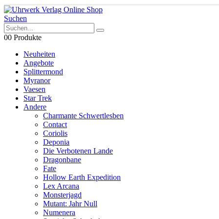
Suchen
0
0 Produkte
Neuheiten
Angebote
Splittermond
Myranor
Vaesen
Star Trek
Andere
Charmante Schwertlesben
Contact
Coriolis
Deponia
Die Verbotenen Lande
Dragonbane
Fate
Hollow Earth Expedition
Lex Arcana
Monsterjagd
Mutant: Jahr Null
Numenera