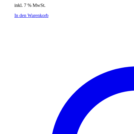
Preis
Preis
inkl. 7 % MwSt.
war:
ist:
16,99 €
11,89 €.
In den Warenkorb