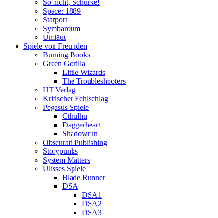
So nicht, Schurke!
Space: 1889
Starport
Symbaroum
Umläut
Spiele von Freunden
Burning Books
Green Gorilla
Little Wizards
The Troubleshooters
HT Verlag
Kritischer Fehlschlag
Pegasus Spiele
Cthulhu
Daggerheart
Shadowrun
Obscurati Publishing
Storypunks
System Matters
Ulisses Spiele
Blade Runner
DSA
DSA1
DSA2
DSA3